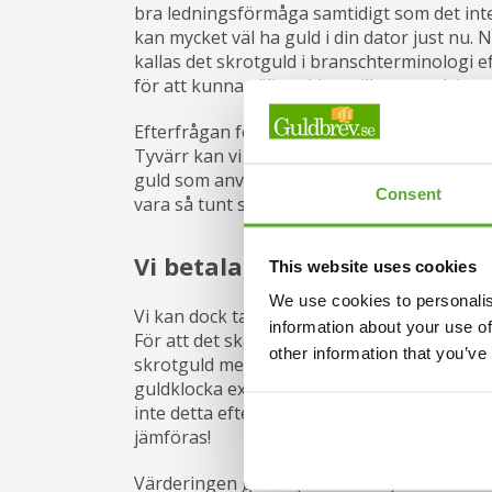
bra ledningsförmåga samtidigt som det inte 
kan mycket väl ha guld i din dator just nu.
kallas det skrotguld i branschterminologi
för att kunna säljas vidare till exempelvis g
Efterfrågan för skrotguld är stor och det är
Tyvärr kan vi inte ta emot kretskort eller
guld som används för sådana ändamål är för
Consent
vara så tunt som några atomer och är därför
Vi betalar för skrotguld - try
This website uses cookies
We use cookies to personalis
Vi kan dock ta emot trasiga guldklockor oc
information about your use of
För att det skall vara en så bra affär som möj
other information that you’ve
skrotguld med så hög guldhalt som möjligt,
guldklocka exempelvis innehåller eller beti
inte detta eftersom du endast erhåller ersät
jämföras!
Värderingen går ut på att våra professionel