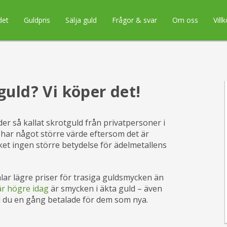
det
Guldpris
Sälja guld
Frågor & svar
Om oss
Villk
tguld? Vi köper det!
r så kallat skrotguld från privatpersoner i
 har något större värde eftersom det är
erket ingen större betydelse för ädelmetallens
talar lägre priser för trasiga guldsmycken än
är högre idag
är smycken i äkta guld – även
d du en gång betalade för dem som nya.