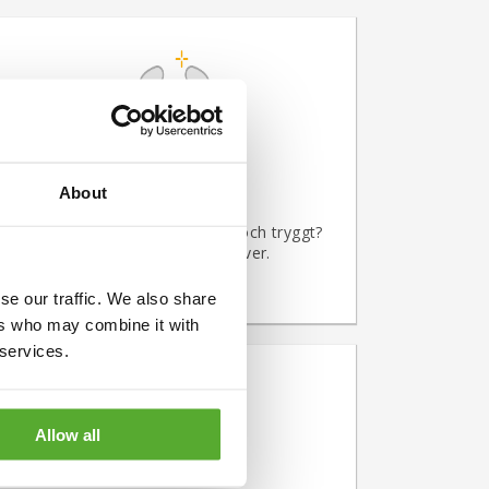
About
Vi köper silver
Vill du sälja ditt silver enkelt och tryggt?
Guldbrev köper ditt silver.
se our traffic. We also share
ers who may combine it with
 services.
Allow all