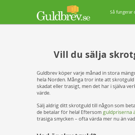
Så fungerar 
Vill du sälja skro
Guldbrev köper varje månad in stora mängde
hela Norden. Många tror inte att skrotguld
skadat eller trasigt, men det har i själva v
värde.
Sälj aldrig ditt skrotguld till någon som be
de betalar för hela! Eftersom
guldpriserna 
trasiga smycken – ofta värda mer nu än va