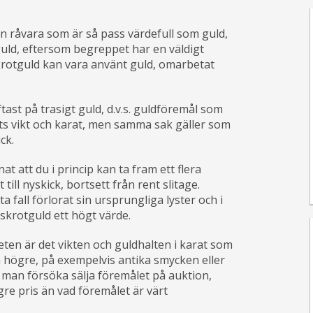
 råvara som är så pass värdefull som guld,
tguld, eftersom begreppet har en väldigt
krotguld kan vara använt guld, omarbetat
ast på trasigt guld, d.v.s. guldföremål som
ts vikt och karat, men samma sak gäller som
ck.
at att du i princip kan ta fram ett flera
ll nyskick, bortsett från rent slitage.
ta fall förlorat sin ursprungliga lyster och i
 skrotguld ett högt värde.
eten är det vikten och guldhalten i karat som
ara högre, på exempelvis antika smycken eller
n man försöka sälja föremålet på auktion,
gre pris än vad föremålet är värt