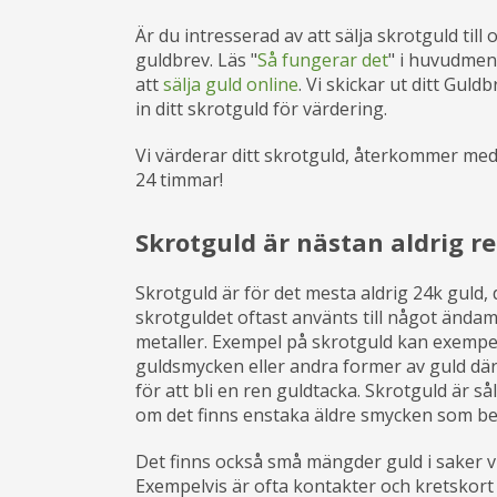
Är du intresserad av att sälja skrotguld till 
guldbrev. Läs "
Så fungerar det
" i huvudmen
att
sälja guld online
. Vi skickar ut ditt Guld
in ditt skrotguld för värdering.
Vi värderar ditt skrotguld, återkommer med
24 timmar!
Skrotguld är nästan aldrig r
Skrotguld är för det mesta aldrig 24k guld, d
skrotguldet oftast använts till något ända
metaller. Exempel på skrotguld kan exempel
guldsmycken eller andra former av guld dä
för att bli en ren guldtacka. Skrotguld är s
om det finns enstaka äldre smycken som b
Det finns också små mängder guld i saker v
Exempelvis är ofta kontakter och kretskort