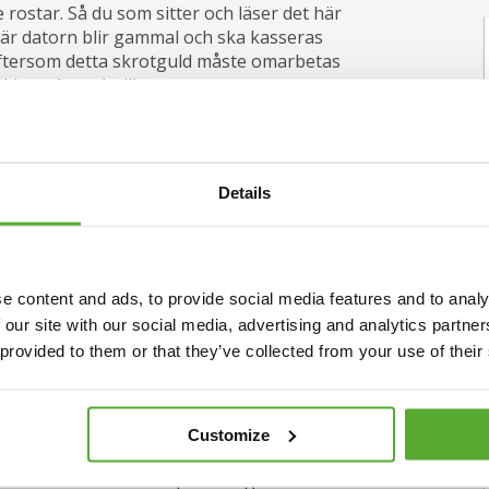
rostar. Så du som sitter och läser det här
 När datorn blir gammal och ska kasseras
 eftersom detta skrotguld måste omarbetas
uldsmeder och till oss.
 därför vi på Guldbrev betalar bra för det.
 andra pläterade föremål, eftersom mängden
svinnande liten. Det pläterade lagret kan
Details
 inte lönsamt att utvinna i mindre skala.
ggt och enkelt
e content and ads, to provide social media features and to analy
h andra smycken som innehåller skrotguld.
 our site with our social media, advertising and analytics partn
ligt för dig är det bättre att skicka in
 provided to them or that they’ve collected from your use of their
 då vi endast handlar med guld. Om din
ngar ett högre värde på auktion värdesätts
tning för guldet. Vårt guldpris tåls dock att
Customize
la värderare tar reda på skrotguldets vikt