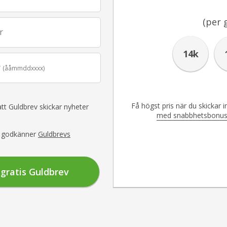
(per 
r
14k
r
(ååmmddxxxx)
Få högst pris när du skickar 
tt Guldbrev skickar nyheter
med snabbhetsbonus oc
ch godkänner
Guldbrevs