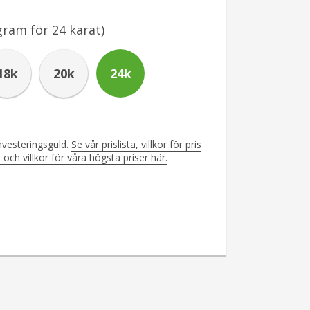
gram för
24
karat)
18k
20k
24k
investeringsguld.
Se vår prislista, villkor för pris
h villkor för våra högsta priser här.