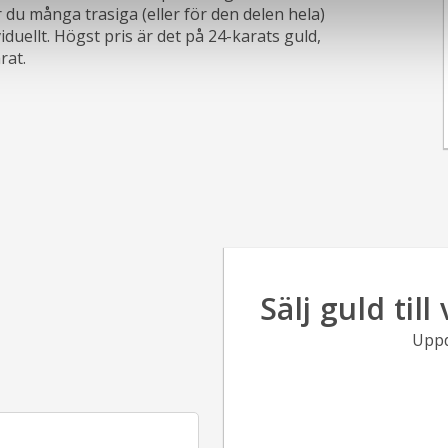
r du många trasiga (eller för den delen hela)
uellt. Högst pris är det på 24-karats guld,
rat.
Sälj guld til
Uppd