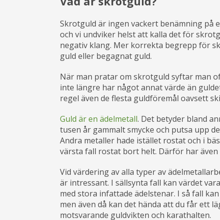
Vad är skrotguld?
Skrotguld är ingen vackert benämning på en
och vi undviker helst att kalla det för skro
negativ klang. Mer korrekta begrepp för s
guld eller begagnat guld.
När man pratar om skrotguld syftar man oft
inte längre har något annat värde än gulde
regel även de flesta guldföremål oavsett ski
Guld är en ädelmetall
. Det betyder bland ann
tusen år gammalt smycke och putsa upp det ti
Andra metaller hade istället rostat och i bäs
värsta fall rostat bort helt. Därför har även
Vid värdering av alla typer av ädelmetallarb
är intressant. I sällsynta fall kan värdet v
med stora infattade ädelstenar. I så fall ka
men även då kan det hända att du får ett lä
motsvarande guldvikten och karathalten.