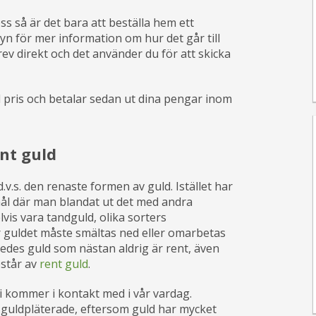
oss så är det bara att beställa hem ett
yn för mer information om hur det går till
brev direkt och det använder du för att skicka
 pris och betalar sedan ut dina pengar inom
ent guld
.v.s. den renaste formen av guld. Istället har
mål där man blandat ut det med andra
vis vara tandguld, olika sorters
r guldet måste smältas ned eller omarbetas
åledes guld som nästan aldrig är rent, även
estår av
rent guld
.
i kommer i kontakt med i vår vardag.
 guldpläterade, eftersom guld har mycket