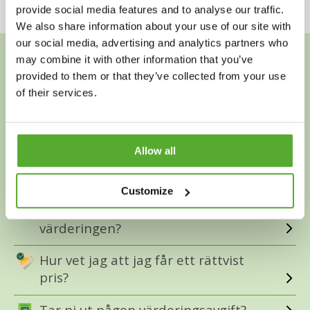
provide social media features and to analyse our traffic.
We also share information about your use of our site with
our social media, advertising and analytics partners who
may combine it with other information that you’ve
Vanliga Frågor
provided to them or that they’ve collected from your use
of their services.
Är det säkert att skicka in mitt guld?
Allow all
Hur snabbt får jag betalt?
Customize
Vad händer om jag inte är nöjd med
värderingen?
Hur vet jag att jag får ett rättvist
pris?
Tar ni ut någon värderingsavgift?