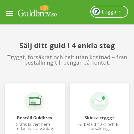
Logga in
Så fungerar det
Sälj ditt guld i 4 enkla steg
Guldpris
Tryggt, försäkrat och helt utan kostnad – från
beställning till pengar på kontot.
Sälja guld
Frågor & svar
Om oss
Beställ Guldbrev
Skicka tryggt
Gratis kuvert hem –
Förbetald frakt och full
Villkor
redan nästa vardag.
försäkring.