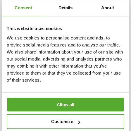
Consent
Details
About
This website uses cookies
Så fungerar Guldbrev
We use cookies to personalise content and ads, to
provide social media features and to analyse our traffic.
We also share information about your use of our site with
our social media, advertising and analytics partners who
1
may combine it with other information that you’ve
Beställ ett Guldbrev
provided to them or that they’ve collected from your use
of their services.
2
Skicka ditt guld till oss
Allow all
Customize
3
Guldet värderas noggrant