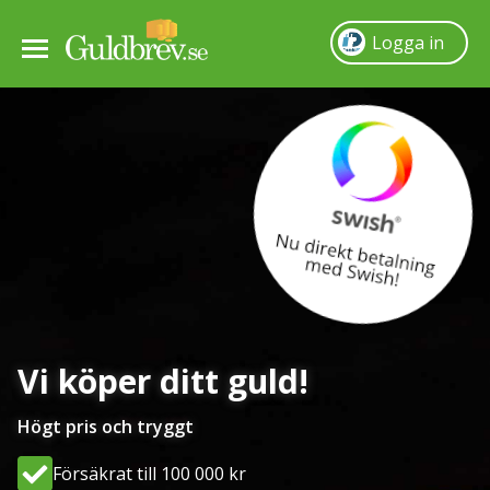
Logga in
Så fungerar det
Guldpris
Sälja guld
Frågor & svar
Vi köper ditt guld!
Om oss
Högt pris och tryggt
Villkor
Försäkrat till 100 000 kr