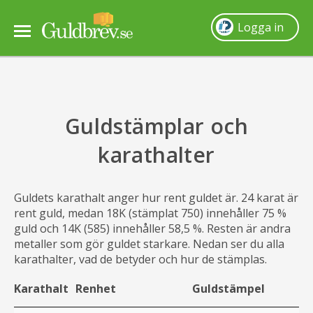
Logga in
Så fungerar det
Guldstämplar och
Guldpris
karathalter
Sälja guld
Guldets karathalt anger hur rent guldet är. 24 karat är
Frågor & svar
rent guld, medan 18K (stämplat 750) innehåller 75 %
guld och 14K (585) innehåller 58,5 %. Resten är andra
metaller som gör guldet starkare. Nedan ser du alla
Om oss
karathalter, vad de betyder och hur de stämplas.
Karathalt
Renhet
Guldstämpel
Villkor