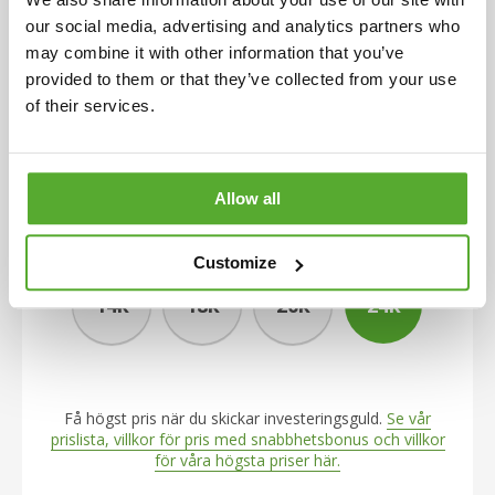
our social media, advertising and analytics partners who
Sälj guld till vårt högsta guldpris
may combine it with other information that you’ve
provided to them or that they’ve collected from your use
of their services.
Allow all
(per gram för
24
karat)
Customize
14k
18k
20k
24k
Få högst pris när du skickar investeringsguld.
Se vår
prislista, villkor för pris med snabbhetsbonus och villkor
för våra högsta priser här.