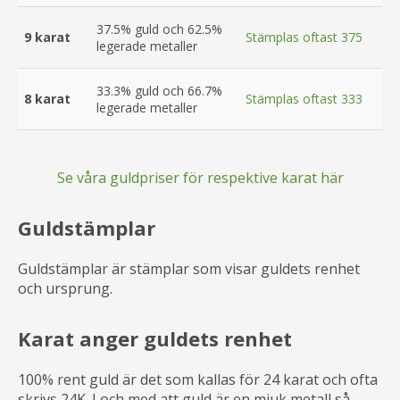
37.5% guld och 62.5%
9 karat
Stämplas oftast 375
legerade metaller
33.3% guld och 66.7%
8 karat
Stämplas oftast 333
legerade metaller
Se våra guldpriser för respektive karat här
Guldstämplar
Guldstämplar är stämplar som visar guldets renhet
och ursprung.
Karat anger guldets renhet
100% rent guld är det som kallas för 24 karat och ofta
skrivs 24K. I och med att guld är en mjuk metall så