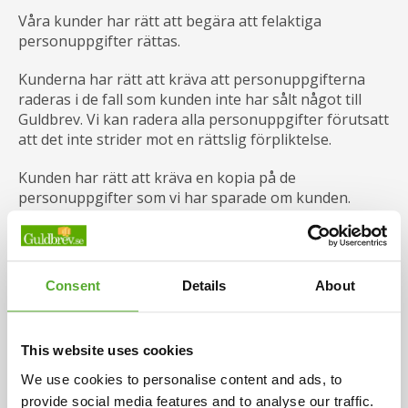
Våra kunder har rätt att begära att felaktiga
personuppgifter rättas.
Kunderna har rätt att kräva att personuppgifterna
raderas i de fall som kunden inte har sålt något till
Guldbrev. Vi kan radera alla personuppgifter förutsatt
att det inte strider mot en rättslig förpliktelse.
Kunden har rätt att kräva en kopia på de
personuppgifter som vi har sparade om kunden.
Våra kunder har rätt att avsäga sig utskick av
nyhetsbrev och erbjudanden från oss. Detta sker
genom att använda sig av avregistreringslänken som
Consent
Details
About
finns på alla våra utskick eller genom direkt kontakt
med vår kundtjänst.
This website uses cookies
Cookies
We use cookies to personalise content and ads, to
När du besöker Guldbrevs hemsida informerar vi om
provide social media features and to analyse our traffic.