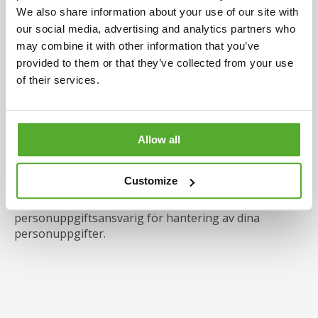
att cookies sparas i din webbläsare. Om du vill ta bort
We also share information about your use of our site with
de sparade cookies får du gå till inställningar i din
our social media, advertising and analytics partners who
webbläsare och radera dessa. Därefter uppmanas du
may combine it with other information that you’ve
att ej besöka någon av Guldbrevs hemsidor för att
provided to them or that they’ve collected from your use
undvika att flera cookies sparas i din webbläsare. Du
of their services.
kan läsa mer om hur cookies används under punkt 13
i Våra Villkor.
Kontaktuppgifter
Allow all
Alla förfrågningar om personuppgifter skall ske
till:
kundtjanst@guldbrev.se
Customize
Guldbrev AB (org nr 556743–3460) är
personuppgiftsansvarig för hantering av dina
personuppgifter.