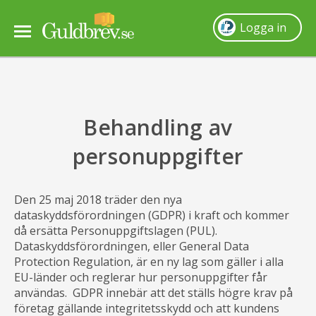
Logga in
Så fungerar det
Behandling av
Guldpris
personuppgifter
Sälja guld
Den 25 maj 2018 träder den nya
Frågor & svar
dataskyddsförordningen (GDPR) i kraft och kommer
då ersätta Personuppgiftslagen (PUL).
Dataskyddsförordningen, eller General Data
Om oss
Protection Regulation, är en ny lag som gäller i alla
EU-länder och reglerar hur personuppgifter får
användas. GDPR innebär att det ställs högre krav på
Villkor
företag gällande integritetsskydd och att kundens